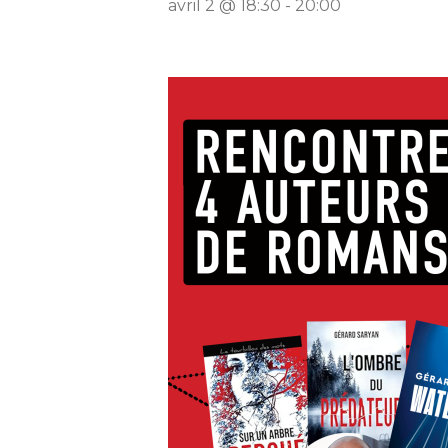
avril 2 @ 18:30
-
20:00
Mutuelle communale
Infrastructures munic
Plan interactif
Panneau lumineux