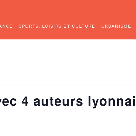
ANCE
SPORTS, LOISIRS ET CULTURE
URBANISME
tives
e
Les associations
Cadastre – Pl
aurant Scolaire
Musée du patrimoine
Démarches
ion Sociale (C.C.A.S.)
ités Péris et Extras Scolaires
Touss’en balade
Autorisations 
ns de garde
PLU
ec 4 auteurs lyonna
ble
un
s