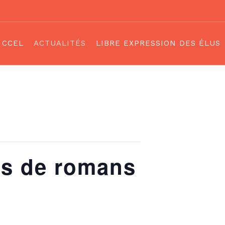
CCEL
ACTUALITÉS
LIBRE EXPRESSION DES ÉLUS
an de Zonage
d’urbanisme & taxes
is de romans