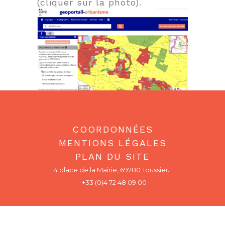
(cliquer sur la photo).
COORDONNÉES
MENTIONS LÉGALES
PLAN DU SITE
14 place de la Mairie, 69780 Toussieu
+33 (0)4 72 48 09 00